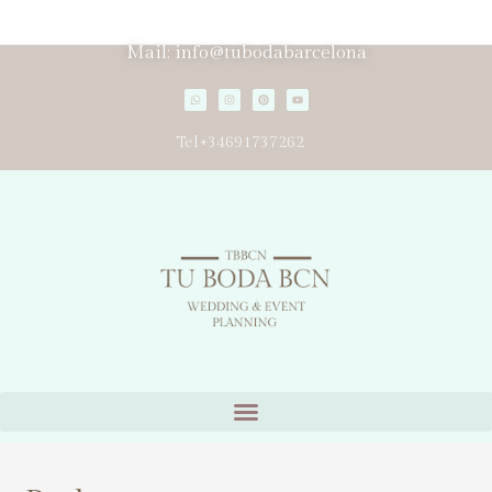
Mail: info@tubodabarcelona
Tel+34691737262