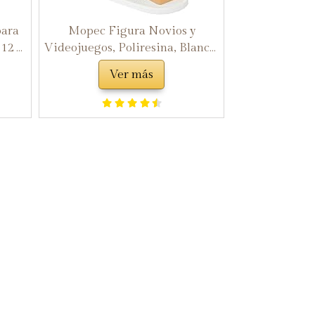
ara
Mopec Figura Novios y
 12 x
Videojuegos, Poliresina, Blanco,
8.5x18.5x21 cm
Ver más