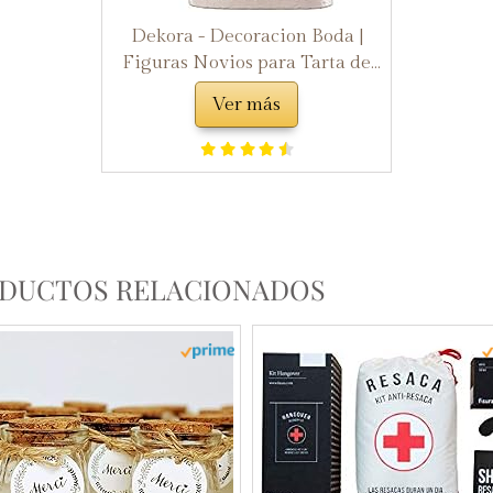
Dekora - Decoracion Boda |
Figuras Novios para Tarta de
Boda Original - Maleta
Ver más
DUCTOS RELACIONADOS