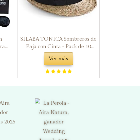
n
SILABA TONICA Sombreros de
ara
Paja con Cinta - Pack de 10
 Kit
Sombreros - Gorro Estilo Tirolés
Ver más
egalo
para Eventos - Disponible en
8
Dos Colores - Cinta con Color a
Elegir