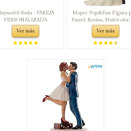
laymobil Boda - PAREJA
Mopec Pop&Fun Figura p
PERSONALIZADA
Pastel, Resina, Multicolor,
16.2 x 23.5 cm
Ver más
Ver más