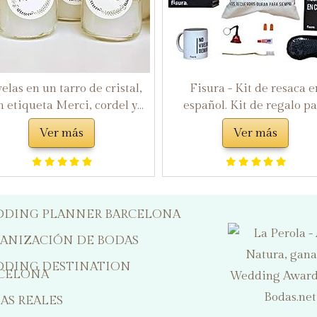
velas en un tarro de cristal,
Fisura - Kit de resaca e
n etiqueta Merci, cordel y
español. Kit de regalo p
apa de corcho, ideal como
bodas, cumpleños y fiestas.
Ver más
Ver más
alo para invitados y bodas
de supervivencia unisex. R
gracioso para amigos. 
productos
DING PLANNER BARCELONA
ANIZACIÓN DE BODAS
DING DESTINATION
CELONA
AS REALES