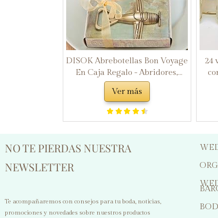
DISOK Abrebotellas Bon Voyage
24 
En Caja Regalo - Abridores,
co
Abridor, Abrebotellas, Abre
t
Ver más
Botellas para Detalles de Bodas
reg
Originales, Baratos, Avión,
Aviones, Avioneta. Detalles para
Hombres
NO TE PIERDAS NUESTRA
WED
NEWSLETTER
ORG
WED
BAR
Te acompañaremos con consejos para tu boda, noticias,
BOD
promociones y novedades sobre nuestros productos