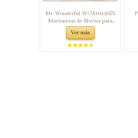
Mr. Wonderful WOA10416ES
P
Marionetas de Novios para
Regalar a los Siguientes en la
Ver más
Boda