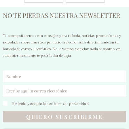
Borlas Largas
Chandelier
Drop Stud Para
Araña de Luces
NO TE PIERDAS NUESTRA NEWSLETTER
Fiestas Bodas
Statement
Declaración
Pendientes
Te acompañaremos con consejos para tu boda, noticias, promociones y
novedades sobre nuestros productos seleccionados directamente en tu
bandeja de correo electrónico. No te vamos a enviar nada de spam y en
cualquier momento te podrás dar de baja.
He leído y acepto la
política de privacidad
QUIERO SUSCRIBIRME