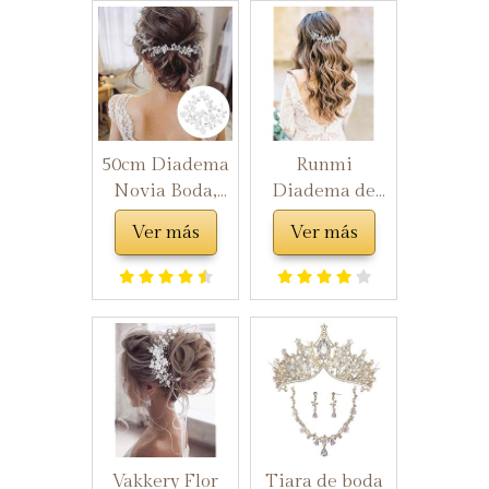
50cm Diadema
Runmi
Novia Boda,
Diadema de
Tocados de Pelo
novia con
Ver más
Ver más
Cristal con
perlas de vid
Perlas Bridal
plateada,
Hair Vine Joyas
accesorios para
para el Cabello,
el cabello de
Adornos para el
novia de cristal,
Pelo, Plata
diademas de
Novias
hojas de novia
Accesorios para
para mujeres y
Boda Fiesta
niñas
Velada
Vakkery Flor
Tiara de boda