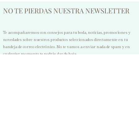
descongelar,
980 W, 2
NO TE PIERDAS NUESTRA NEWSLETTER
recalentar,
Ranuras Anchas
cancelar,
de 3,8 cm y
paredes frías,
Cortas, Acero
pies
Inoxidable,
Te acompañaremos con consejos para tu boda, noticias, promociones y
antideslizante,
Varillas
novedades sobre nuestros productos seleccionados directamente en tu
bandeja de correo electrónico. No te vamos a enviar nada de spam y en
recogecable,
Superiores,
cualquier momento te podrás dar de baja.
810 W color
Potencia
verde/crema
Regulable,
Bandeja
recogemigas
He leído y acepto la
política de privacidad
QUIERO SUSCRIBIRME