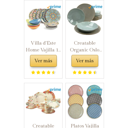
Villa d'Este
Creatable
Home Vajilla 18
Organic Oslo
Piezas
14397 Servicio
Ver más
Ver más
Multicolor, 18
de Mesa de
Piezas
12 Piezas de
Loza
Multicolor,
33 x 24 x 34 cm
Creatable
Platos Vajilla