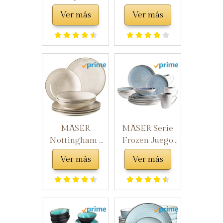
moderna de
2195378 Marea
Ver más
Ver más
porcelana para
- Mesa de 18
6 personas (18
piezas,
piezas)|Platos
porcelana +
llanos, Platos
gres
hondos, Platos
postre
MÄSER
MÄSER Serie
Nottingham -
Frozen Juego
Vajilla de
de vajilla de
Ver más
Ver más
cerámica,
cerámica para 4
Beige
Personas, 16
Piezas con
Formas
orgánicas,