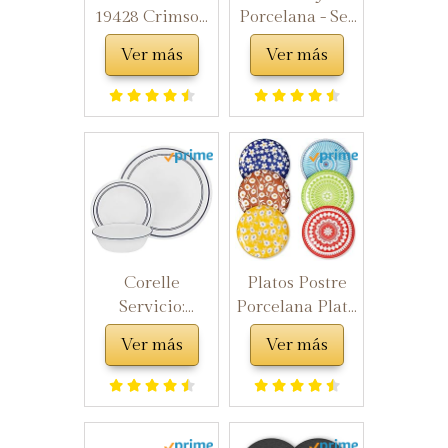
19428 Crimson
Porcelana - Set
- Vajilla de 30
de 6 Platos de
Ver más
Ver más
Piezas
Postre en
Ceramica -
Platos Llanos,
Aptos para el
Microondas y
Lavavajillas -
20,3 cm
Corelle
Platos Postre
Servicio:
Porcelana Plato
cafetera clásica
Ceramica -
Ver más
Ver más
azul 18 piezas
Juego de 6
Classic Café
Platos Llanos
Blue
Colores de
Cocina - Set de