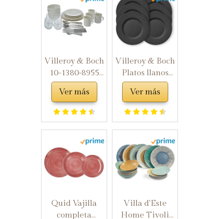
Platos para
Ensalada | Pan |
Aperitivo -
Plato Vajilla
Aptos para el
Microondas y
Villeroy & Boch
Villeroy & Boch
Lavavajillas -
10-1380-8955
Platos llanos
20,3 cm
Juego de
Manufacture
Ver más
Ver más
vajilla,
Rock, 6 platos,
Porcelana,
porcelana
Juego de
Premium, apto
vajillas|36
para
piezas
lavavajillas y
microondas,
negro
Quid Vajilla
Villa d'Este
completa
Home Tivoli