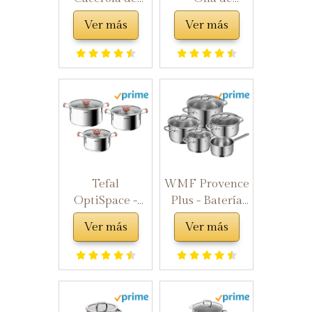
hierro fundido
hierro fundido
Ver más
Ver más
redonda,
esmaltado,
Cocotte Clara -
5.67 l, turquesa
verde, ronda,
24cm, 4l
Tefal
WMF Provence
OptiSpace -
Plus - Batería
Juego de 3
de Cocina,
Ver más
Ver más
Cacerolas + 3
Acero
tapas: Cacerolas
Inoxidable
de 18, 20 y 24
Cromargan,
cm de acero
Tapas de
inoxidable, 3
Cristal, Apta