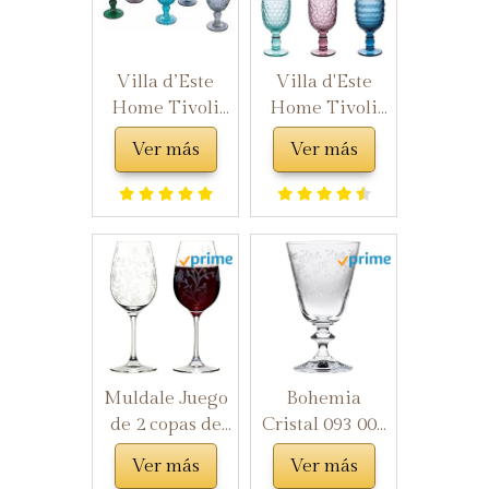
Café, Agua y
Cóctel
Villa d’Este
Villa d'Este
Home Tivoli
Home Tivoli
2191709 Syrah-
Geometrie -
Ver más
Ver más
Juego de 6
Juego de 6
Copas de Vino,
copas de cristal
Vidrio,
de 280 ml
Multicolor
Muldale Juego
Bohemia
de 2 copas de
Cristal 093 006
vino tinto de
044 Provence -
Ver más
Ver más
cristal
Copas de Vino